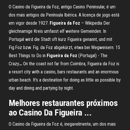
O Casino da Figueira da Foz, antigo Casino Peninsular, é um
dos mais antigos da Península Ibérica. A licença de jogo está
em vigor desde 1927.
Figueira
da
Foz
– Wikipedia
Der
gleichnamige Kreis umfasst elf weitere Gemeinden. In
Portugal wird die Stadt oft kurz Figueira genannt, und mit
Fig.Foz bzw. Fig. da Foz abgekürzt, etwa bei Wegweisern.
15
Best Things to Do in
Figueira
da
Foz
(Portugal) - The
Crazy
…
On the coast not far from Coimbra, Figueira da Foz is
a resort city with a casino, bars restaurants and an enormous
urban beach. It’s a destination for doing as little as possible by
day and dining and partying by night.
Melhores restaurantes próximos
ao Casino Da Figueira ...
O Casino da Figueira da Foz é, inegavelmente, um dos mais