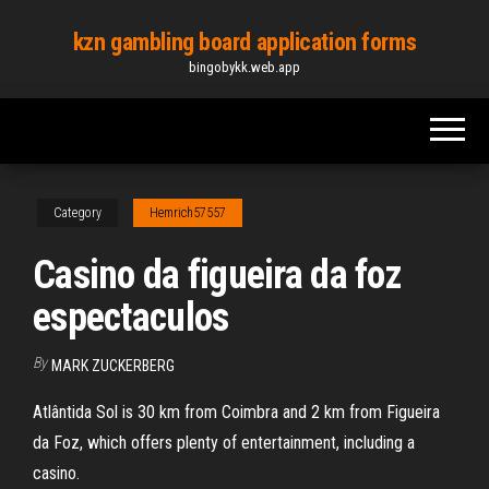
Skip
kzn gambling board application forms
to
bingobykk.web.app
the
content
Category
Hemrich57557
Casino da figueira da foz
espectaculos
By
MARK ZUCKERBERG
Atlântida Sol is 30 km from Coimbra and 2 km from Figueira
da Foz, which offers plenty of entertainment, including a
casino.