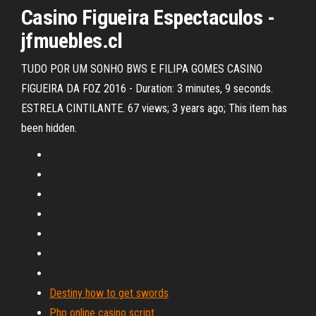
Casino Figueira Espectaculos -
jfmuebles.cl
TUDO POR UM SONHO BWS E FILIPA GOMES CASINO
FIGUEIRA DA FOZ 2016 - Duration: 3 minutes, 9 seconds.
ESTRELA CINTILANTE. 67 views; 3 years ago; This item has
been hidden.
Destiny how to get swords
Php online casino script