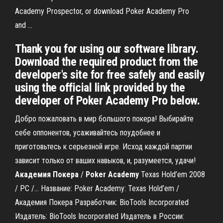
Academy Prospector, or download Poker Academy Pro
and ...
Thank you for using our software library.
Download the required product from the
developer's site for free safely and easily
using the official link provided by the
developer of Poker Academy Pro below.
Добро пожаловать в мир большого покера! Выбирайте
себе оппонентов, усаживайтесь поудобнее и
приготовьтесь к серьезной игре. Исход каждой партии
зависит только от ваших навыков, и, разумеется, удачи!
Академия
Покера
/
Poker
Academy
Texas Hold’em 2008
/ PC /… Название: Poker Academy: Texas Hold’em /
Академия Покера Разработчик: BioTools Incorporated
Издатель: BioTools Incorporated Издатель в России: