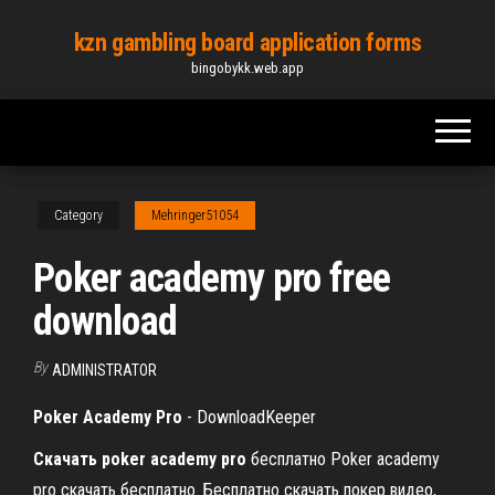
Skip
kzn gambling board application forms
to
bingobykk.web.app
the
content
Category
Mehringer51054
Poker academy pro free
download
By
ADMINISTRATOR
Poker Academy Pro
- DownloadKeeper
Скачать
poker
academy
pro
бесплатно Poker academy
pro скачать бесплатно. Бесплатно скачать покер видео,