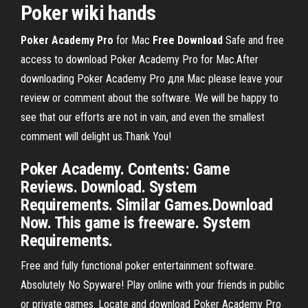
Poker wiki hands
Poker
Academy
Pro
for Mac
Free
Download
Safe and free
access to download Poker Academy Pro for Mac.After
downloading Poker Academy Pro для Mac please leave your
review or comment about the software. We will be happy to
see that our efforts are not in vain, and even the smallest
comment will delight us.Thank You!
Poker Academy. Contents: Game
Reviews. Download. System
Requirements. Similar Games.Download
Now. This game is freeware. System
Requirements.
Free and fully functional poker entertainment software.
Absolutely No Spyware! Play online with your friends in public
or private games. Locate and download Poker Academy Pro