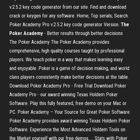
v.2.5.2 key code generator from our site. Find and download
crack or keygen for any software. Home; Top serials; Search.
Poker Academy Pro v.2.5.2 key code generator Version.
The
Poker Academy
- Better results through better decisions
The Poker Academy The Poker Academy provides
comprehensive, high quality courses taught by professional
players. We teach poker in a way that makes learning easy
and enjoyable. Poker is a game of decision making, and world
class players consistently make better decisions at the table.
Download Poker Academy Pro - Free Trial Download Poker
Academy Pro - our award winning Texas Holdem Poker
Software. Play this fully featured, free demo on your Mac or
PC. Poker Academy – Your Source for Great Poker Software
Poker Academy provides award winning Texas Holdem Poker
Software. Experience the Most Advanced Holdem Tools on
the Market yourself with our free demos. ... Stats with Poker